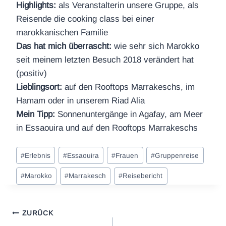
Highlights:
als Veranstalterin unsere Gruppe, als
Reisende die cooking class bei einer
marokkanischen Familie
Das hat mich überrascht:
wie sehr sich Marokko
seit meinem letzten Besuch 2018 verändert hat
(positiv)
Lieblingsort:
auf den Rooftops Marrakeschs, im
Hamam oder in unserem Riad Alia
Mein Tipp:
Sonnenuntergänge in Agafay, am Meer
in Essaouira und auf den Rooftops Marrakeschs
Schlagworte:
#
Erlebnis
#
Essaouira
#
Frauen
#
Gruppenreise
#
Marokko
#
Marrakesch
#
Reisebericht
Beitragsnavigation
ZURÜCK